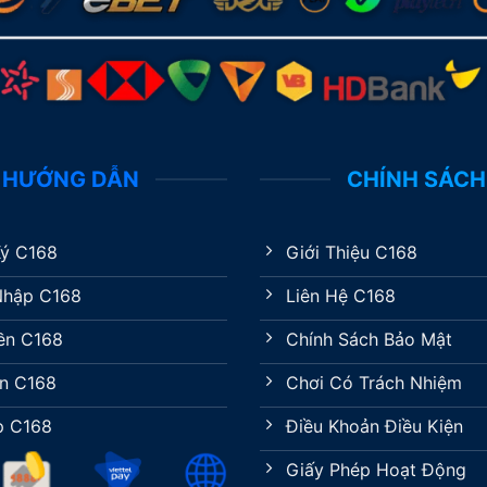
HƯỚNG DẪN
CHÍNH SÁCH
ý C168
Giới Thiệu C168
Nhập C168
Liên Hệ C168
ền C168
Chính Sách Bảo Mật
ền C168
Chơi Có Trách Nhiệm
p C168
Điều Khoản Điều Kiện
Giấy Phép Hoạt Động