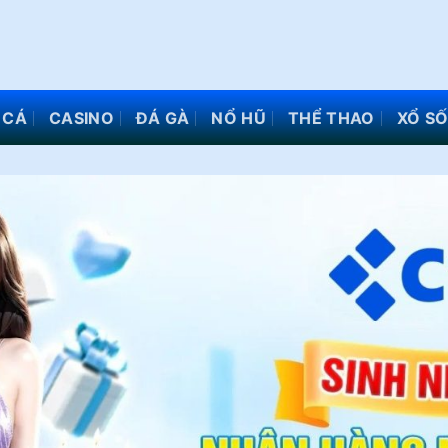
 CÁ
CASINO
ĐÁ GÀ
NỔ HŨ
THỂ THAO
XỔ S