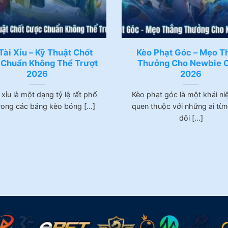
Tài Xỉu – Kỹ Thuật Chốt
Kèo Phạt Góc – Mẹo T
Chuẩn Không Thể Trượt
Thưởng Cho Newbie 
2026
2026
 xỉu là một dạng tỷ lệ rất phổ
Kèo phạt góc là một khái n
rong các bảng kèo bóng [...]
quen thuộc với những ai từ
dõi [...]