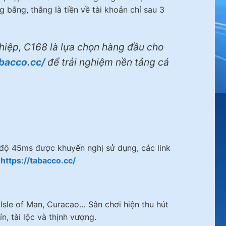
 bằng, thắng là tiền về tài khoản chỉ sau 3
hiệp, C168 là lựa chọn hàng đầu cho
abacco.cc/
để trải nghiệm nền tảng cá
 độ 45ms được khuyến nghị sử dụng, các link
:
https://tabacco.cc/
Isle of Man, Curacao… Sân chơi hiện thu hút
, tài lộc và thịnh vượng.