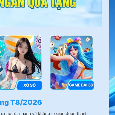
ãng T8/2026
ín, nạp rút nhanh và không lo gián đoạn thanh