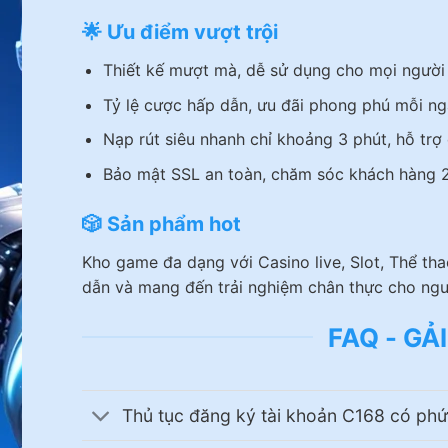
🌟 Ưu điểm vượt trội
Thiết kế mượt mà, dễ sử dụng cho mọi người 
Tỷ lệ cược hấp dẫn, ưu đãi phong phú mỗi ng
Nạp rút siêu nhanh chỉ khoảng 3 phút, hỗ trợ
Bảo mật SSL an toàn, chăm sóc khách hàng 24
🎲 Sản phẩm hot
Kho game đa dạng với Casino live, Slot, Thể tha
dẫn và mang đến trải nghiệm chân thực cho ngư
FAQ - GẢ
Thủ tục đăng ký tài khoản C168 có ph